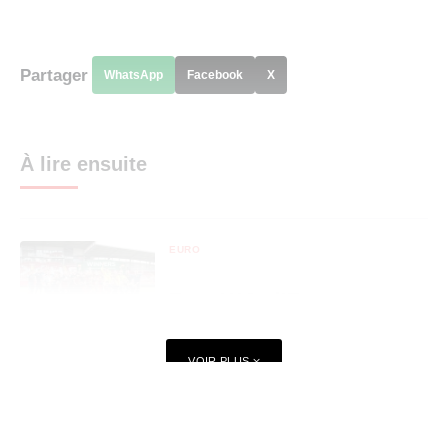
Partager
WhatsApp
Facebook
X
À lire ensuite
EURO
Euro U19 : l’Espagne
sacrée championne
d’Europe après sa victoire
VOIR PLUS
contre l’Allemagne
EURO