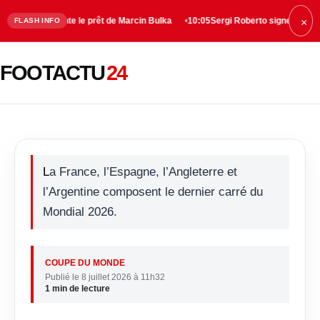
e tente le prêt de Marcin Bulka
10:05
Sergi Roberto signe au LA Galaxy jusq
FLASH INFO
×
La Suisse sort la Colombie aux
FOOTACTU
24
tirs au but
La France, l’Espagne, l’Angleterre et
l’Argentine composent le dernier carré du
Mondial 2026.
COUPE DU MONDE
Publié le 8 juillet 2026 à 11h32
1 min de lecture