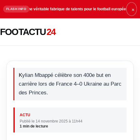
, une véritable fabrique de talents pour le football européen
19:33
Neymar re
FLASH INFO
×
FOOTACTU
24
Mbappé franchit les 400 buts
Kylian Mbappé célèbre son 400e but en
carrière lors de France 4–0 Ukraine au Parc
des Princes.
ACTU
Publié le 14 novembre 2025 à 11h44
1 min de lecture