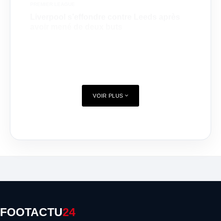
PREMIER LEAGUE
Liverpool s’effondre contre Leeds après
avoir mené de deux buts
VOIR PLUS
FOOTACTU
24