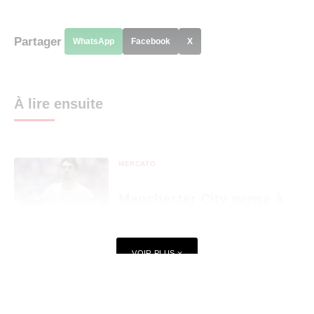
Partager
WhatsApp
Facebook
X
À lire ensuite
MERCATO
Manchester City pense à
Pedro Neto pour remplacer
Savinho
VOIR PLUS
MERCATO