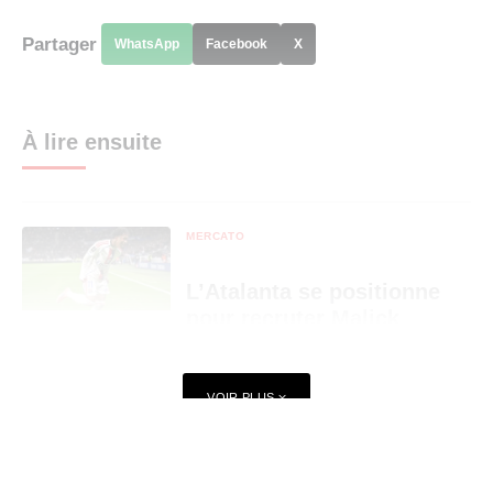
Partager
WhatsApp
Facebook
X
À lire ensuite
MERCATO
L’Atalanta se positionne
pour recruter Malick
Fofana
VOIR PLUS
MERCATO
La Juventus rapatrie