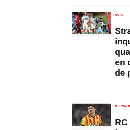
ACTU
Str
inq
qua
en 
de 
MERCAT
RC 