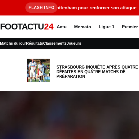
ttenham pour renforcer son attaque
•
Arsenal trouve un accor
FLASH INFO
FOOTACTU
24
Actu
Mercato
Ligue 1
Premier
Matchs du jour
Résultats
Classements
Joueurs
STRASBOURG INQUIÈTE APRÈS QUATRE
DÉFAITES EN QUATRE MATCHS DE
PRÉPARATION