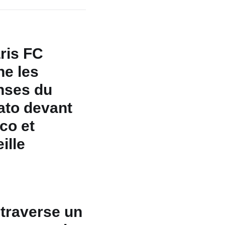
ris FC
e les
nses du
ato devant
co et
ille
traverse un