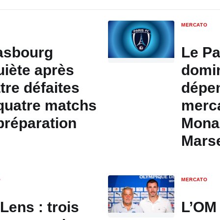
MERCATO
asbourg
Le Pa
uiète après
domin
tre défaites
dépe
quatre matchs
merc
préparation
Mona
Marse
O
MERCATO
Lens : trois
L’OM 