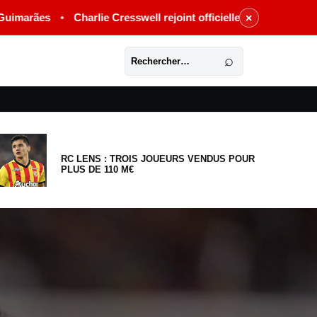
swell rejoint officiellement le Stade Rennais jusqu’en 2031
•
L
×
Rechercher
⌕
RC LENS : TROIS JOUEURS VENDUS POUR
PLUS DE 110 M€