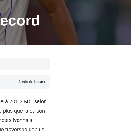
record
1 min de lecture
ée à 201,2 M€, selon
e plus que la saison
mptes lyonnais
ue traversée depuis