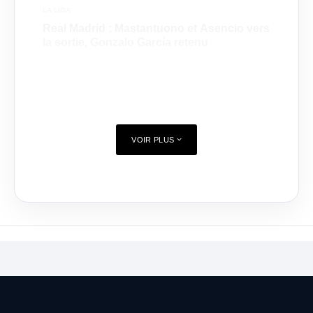
LA LIGA
Real Madrid : Mastantuono et Asencio vers
la sortie, Gonzalo García retenu
VOIR PLUS