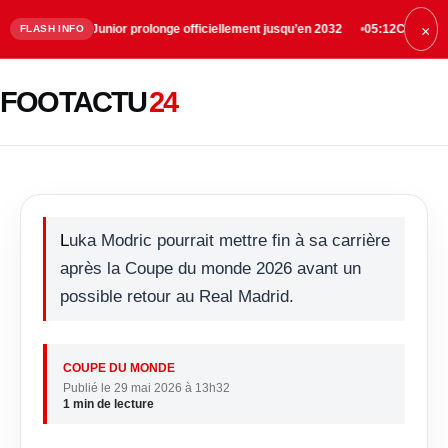
ius Junior prolonge officiellement jusqu’en 2032
05:12
Chelsea trouve un acc
FLASH INFO
×
Luka Modric prépare déjà
FOOTACTU
24
l’après-carrière
Luka Modric pourrait mettre fin à sa carrière
après la Coupe du monde 2026 avant un
possible retour au Real Madrid.
COUPE DU MONDE
Publié le 29 mai 2026 à 13h32
1 min de lecture