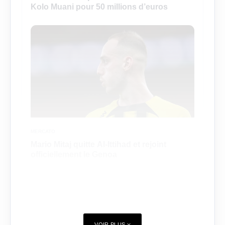
Kolo Muani pour 50 millions d’euros
MERCATO
Mario Mitaj quitte Al-Ittihad et rejoint
officiellement le Genoa
VOIR PLUS