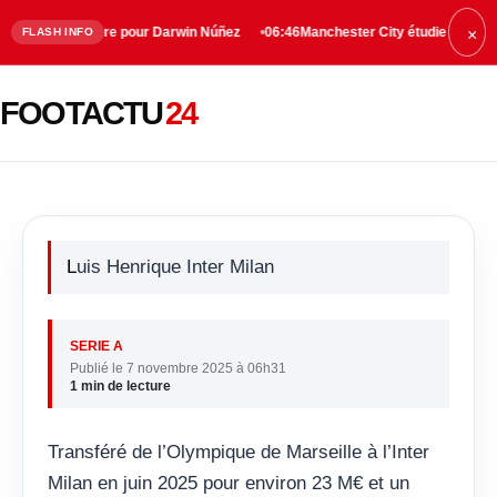
ccélère pour Darwin Núñez
06:46
Manchester City étudie Enzo Fernández co
FLASH INFO
×
Luis Henrique vit des débuts
FOOTACTU
24
compliqués à l’Inter Milan
Luis Henrique Inter Milan
SERIE A
Publié le 7 novembre 2025 à 06h31
1 min de lecture
Transféré de l’Olympique de Marseille à l’Inter
Milan en juin 2025 pour environ 23 M€ et un