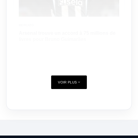
MERCATO
Arsenal trouve un accord à 75 millions de
livres pour Bruno Guimarães
VOIR PLUS