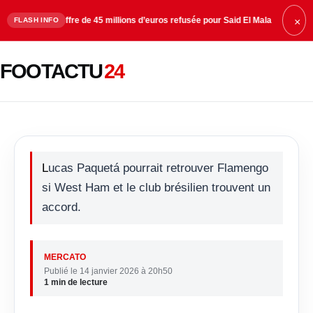
ne offre de 45 millions d’euros refusée pour Said El Mala
10:28
Galatasaray
FLASH INFO
×
Lucas Paquetá a trouvé un
FOOTACTU
24
accord avec Flamengo
Lucas Paquetá pourrait retrouver Flamengo
si West Ham et le club brésilien trouvent un
accord.
MERCATO
Publié le 14 janvier 2026 à 20h50
1 min de lecture