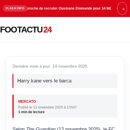
rest proche de recruter Ousmane Diomande pour 34 M£
08:47
Manchester Un
FLASH INFO
×
FOOTACTU
24
Le Barça fait de Kane sa priorité
Dernière mise à jour:
14 novembre 2025
harry kane vers le barca
MERCATO
Publié le 13 novembre 2025 à 17h07
1 min de lecture
Selon
The Guardian
(12 novembre 2025), le FC