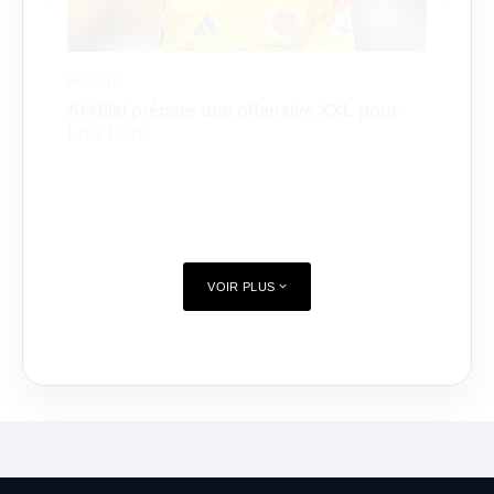
MERCATO
Al-Hilal prépare une offensive XXL pour
Luis Díaz
VOIR PLUS