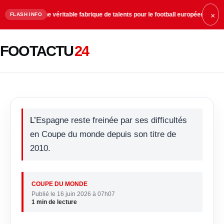
une véritable fabrique de talents pour le football européen
19:33
Neymar reste
FLASH INFO
×
L’Espagne inquiète encore en
FOOTACTU
24
Coupe du monde
L’Espagne reste freinée par ses difficultés
en Coupe du monde depuis son titre de
2010.
COUPE DU MONDE
Publié le 16 juin 2026 à 07h07
1 min de lecture