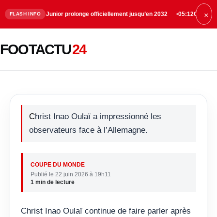
ius Junior prolonge officiellement jusqu’en 2032
05:12
Chelsea trouve un acc
FLASH INFO
×
Christ Inao Oulaï reçoit les
FOOTACTU
24
éloges après son match contre
l’Allemagne
Christ Inao Oulaï a impressionné les
observateurs face à l’Allemagne.
COUPE DU MONDE
Publié le 22 juin 2026 à 19h11
1 min de lecture
Christ Inao Oulaï continue de faire parler après