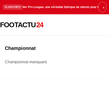
21:00
La Jupiler Pro League, une véritable fabrique de talents pour le football 
FLASH INFO
×
FOOTACTU
24
Championnat
Championnat manquant.