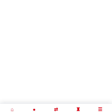
⌂
●
⇄
♜
☰