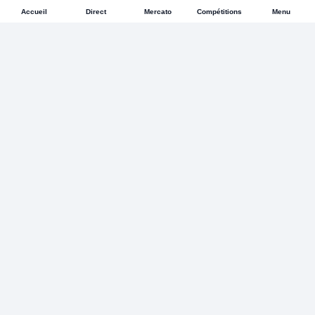
Accueil
Direct
Mercato
Compétitions
Menu
FOOTACTU
24
L’actualité du football, du mercato et des grandes
compétitions, toute la journée.
Actualité
Mercato