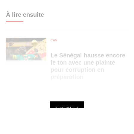
À lire ensuite
CAN
Le Sénégal hausse encore
le ton avec une plainte
pour corruption en
préparation
CAN
VOIR PLUS
CAN 2025 : le Sénégal ne
devrait pas tout rendre
dans l’immédiat