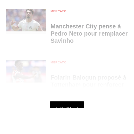
MERCATO
Manchester City pense à
Pedro Neto pour remplacer
Savinho
MERCATO
Folarin Balogun proposé à
Tottenham pour renforcer
son attaque
VOIR PLUS
MERCATO
Arsenal trouve un accord à