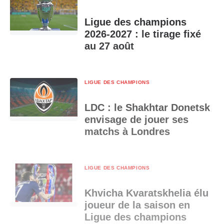
Ligue des champions
2026-2027 : le tirage fixé
au 27 août
LIGUE DES CHAMPIONS
LDC : le Shakhtar Donetsk
envisage de jouer ses
matchs à Londres
LIGUE DES CHAMPIONS
Khvicha Kvaratskhelia élu
joueur de la saison en
Ligue des champions