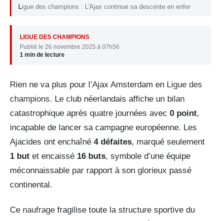
Ligue des champions : L'Ajax continue sa descente en enfer
LIGUE DES CHAMPIONS
Publié le 26 novembre 2025 à 07h56
1 min de lecture
Rien ne va plus pour l’Ajax Amsterdam en
Ligue des
champions
. Le club néerlandais affiche un bilan
catastrophique après quatre journées avec
0 point
,
incapable de lancer sa campagne européenne. Les
Ajacides ont enchaîné
4 défaites
, marqué seulement
1 but
et encaissé
16 buts
, symbole d’une équipe
méconnaissable par rapport à son glorieux passé
continental.
Ce
naufrage
fragilise toute la structure sportive du