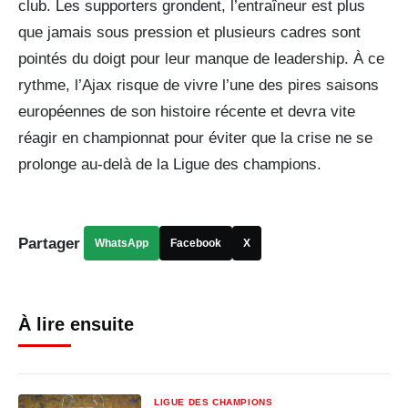
club. Les supporters grondent, l’entraîneur est plus
que jamais sous pression et plusieurs cadres sont
pointés du doigt pour leur manque de leadership. À ce
rythme, l’Ajax risque de vivre l’une des pires saisons
européennes de son histoire récente et devra vite
réagir en championnat pour éviter que la crise ne se
prolonge au-delà de la Ligue des champions.
Partager
WhatsApp
Facebook
X
À lire ensuite
LIGUE DES CHAMPIONS