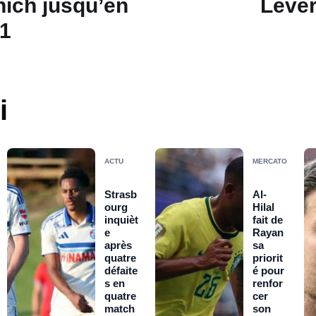
ich jusqu’en
Leve
1
i
ACTU
MERCATO
Strasb
Al-
ourg
Hilal
inquièt
fait de
e
Rayan
après
sa
quatre
priorit
défaite
é pour
s en
renfor
quatre
cer
match
son