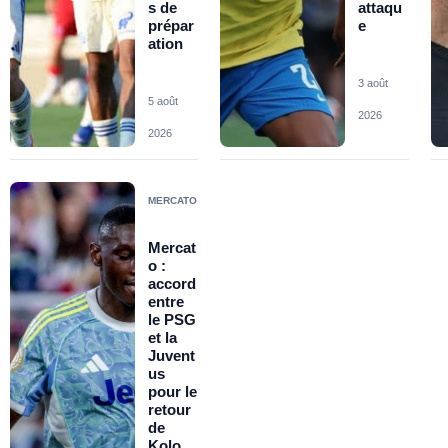
s de
attaqu
prépar
e
ation
3 août
5 août
2026
2026
MERCATO
Mercat
o :
accord
entre
le PSG
et la
Juvent
us
pour le
retour
de
Kolo