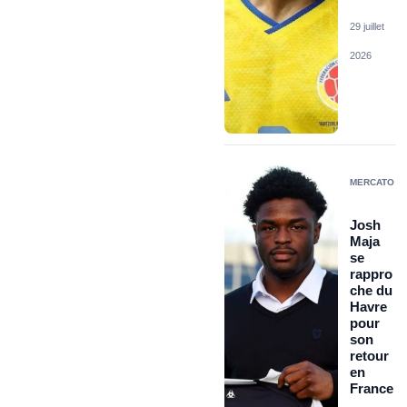
29 juillet
2026
MERCATO
Josh
Maja
se
rappro
che du
Havre
pour
son
retour
en
France