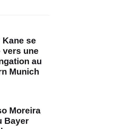
 Kane se
e vers une
ngation au
rn Munich
o Moreira
au Bayer