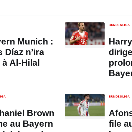
O
BUNDESLIGA
ern Munich :
Harry
s Díaz n’ira
dirig
 à Al-Hilal
prolo
Baye
IGA
BUNDESLIGA
haniel Brown
Afons
ne au Bayern
file 