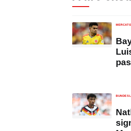
MERCAT
Bay
Lui
pas
BUNDESL
Nat
sig