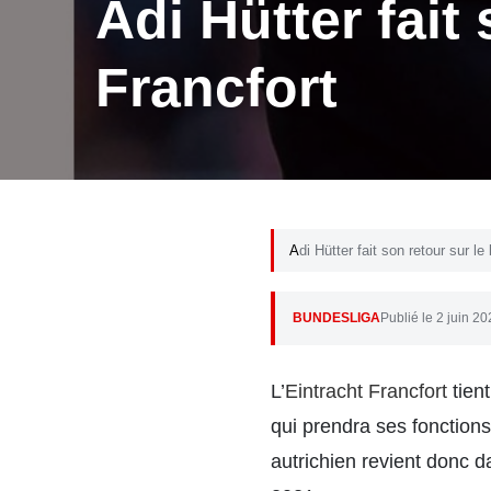
Adi Hütter fait 
Francfort
Adi Hütter fait son retour sur l
BUNDESLIGA
Publié le 2 juin 2
L’
Eintracht Francfort
tient
qui prendra ses fonctions
autrichien revient donc d