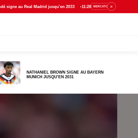
×
u’en 2033
11:28
Ajax finalise l’arrivée de Jofre Torrents en
MERCATO
NATHANIEL BROWN SIGNE AU BAYERN
MUNICH JUSQU’EN 2031