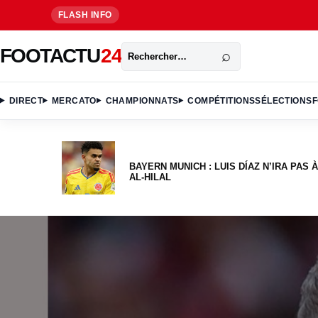
FLASH INFO
Rechercher
FOOTACTU
24
⌕
DIRECT
MERCATO
CHAMPIONNATS
COMPÉTITIONS
SÉLECTIONS
F
BAYERN MUNICH : LUIS DÍAZ N’IRA PAS À
AL-HILAL