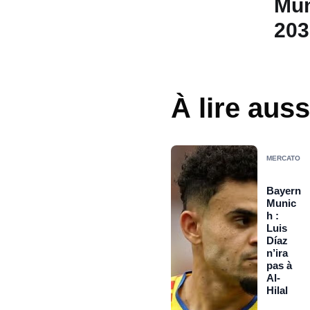
Mun
203
À lire auss
MERCATO
Bayern
Munic
h :
Luis
Díaz
n’ira
pas à
Al-
Hilal