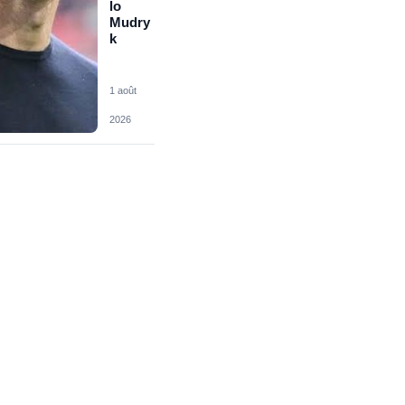
lo
Mudry
k
1 août
2026